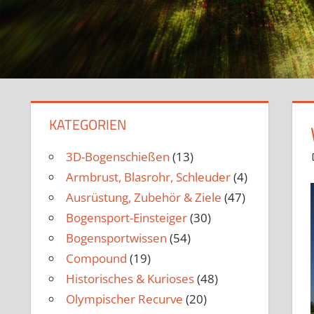
KATEGORIEN
3D-Bogenschießen
(13)
Armbrust, Blasrohr, Schleuder
(4)
Ausrüstung, Zubehör & Ziele
(47)
Bogensport-Einsteiger
(30)
Bogensportwissen
(54)
Compound
(19)
Historisches & Kurioses
(48)
Olympischer Recurve
(20)