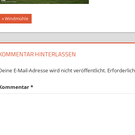
Beitragsnavigation
Vorheriger
Windmühle
Beitrag:
KOMMENTAR HINTERLASSEN
Deine E-Mail-Adresse wird nicht veröffentlicht.
Erforderlic
Kommentar
*