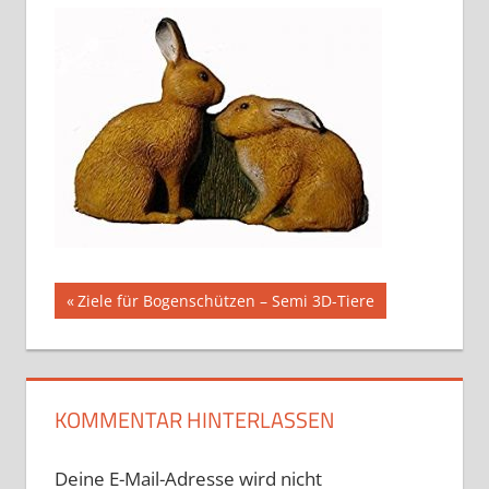
Beitragsnavigation
Vorheriger
Ziele für Bogenschützen – Semi 3D-Tiere
Beitrag:
KOMMENTAR HINTERLASSEN
Deine E-Mail-Adresse wird nicht