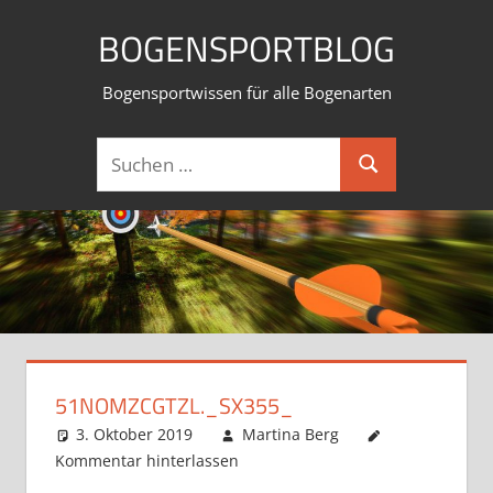
Zum
BOGENSPORTBLOG
Inhalt
springen
Bogensportwissen für alle Bogenarten
Suchen
Suchen
nach:
51NOMZCGTZL._SX355_
3. Oktober 2019
Martina Berg
Kommentar hinterlassen