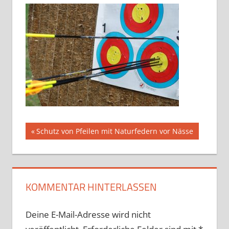
Beitragsnavigation
Vorheriger
Schutz von Pfeilen mit Naturfedern vor Nässe
Beitrag:
KOMMENTAR HINTERLASSEN
Deine E-Mail-Adresse wird nicht