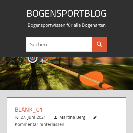
Zum
BOGENSPORTBLOG
Inhalt
springen
Bogensportwissen für alle Bogenarten
Suchen
Suchen
nach:
BLANK_01
27. Juni 2021
Martina Berg
Kommentar hinterlassen