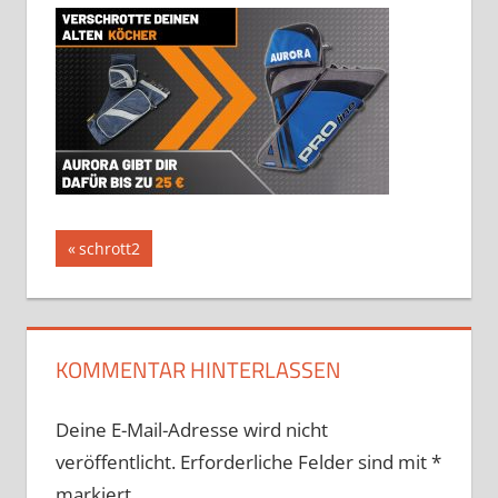
Beitragsnavigation
Vorheriger
schrott2
Beitrag:
KOMMENTAR HINTERLASSEN
Deine E-Mail-Adresse wird nicht
veröffentlicht.
Erforderliche Felder sind mit
*
markiert