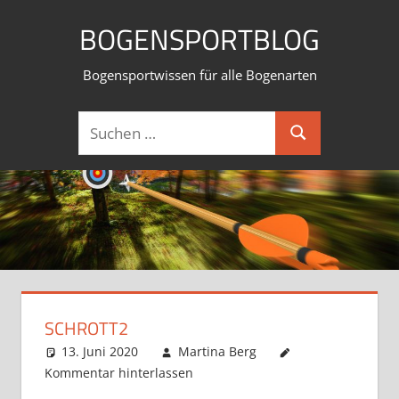
Zum
BOGENSPORTBLOG
Inhalt
springen
Bogensportwissen für alle Bogenarten
Suchen
Suchen
nach:
SCHROTT2
13. Juni 2020
Martina Berg
Kommentar hinterlassen