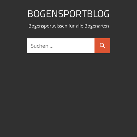
Zum
BOGENSPORTBLOG
Inhalt
springen
Bogensportwissen für alle Bogenarten
Suchen
Suchen
nach: