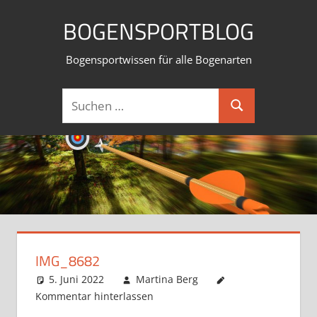
Zum
BOGENSPORTBLOG
Inhalt
springen
Bogensportwissen für alle Bogenarten
Suchen
Suchen
nach:
IMG_8682
5. Juni 2022
Martina Berg
Kommentar hinterlassen