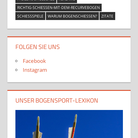
RICHTIG-SCHIESSEN-MIT-DEM-RECURVEBOGEN
SCHIESSSPIELE
WARUM BOGENSCHIESSEN?
ZITATE
FOLGEN SIE UNS
Facebook
Instagram
UNSER BOGENSPORT-LEXIKON