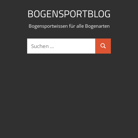
Zum
BOGENSPORTBLOG
Inhalt
springen
Bogensportwissen für alle Bogenarten
Suchen
Suchen
nach: