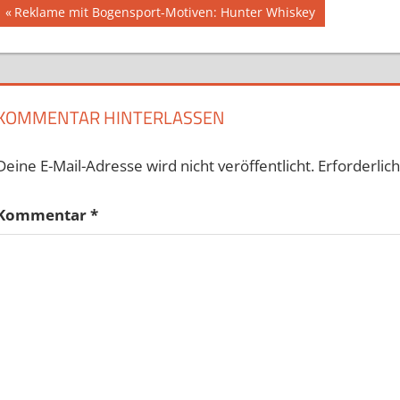
Beitragsnavigation
Vorheriger
Reklame mit Bogensport-Motiven: Hunter Whiskey
Beitrag:
KOMMENTAR HINTERLASSEN
Deine E-Mail-Adresse wird nicht veröffentlicht.
Erforderlic
Kommentar
*