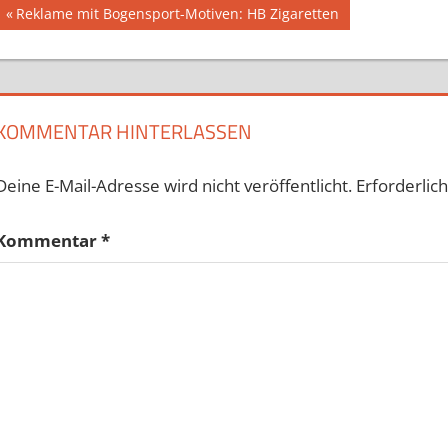
Beitragsnavigation
Vorheriger
Reklame mit Bogensport-Motiven: HB Zigaretten
Beitrag:
KOMMENTAR HINTERLASSEN
Deine E-Mail-Adresse wird nicht veröffentlicht.
Erforderlic
Kommentar
*