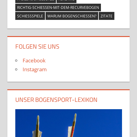
RICHTIG-SCHIESSEN-MIT-DEM-RECURVEBOGEN
SCHIESSSPIELE
WARUM BOGENSCHIESSEN?
ZITATE
FOLGEN SIE UNS
Facebook
Instagram
UNSER BOGENSPORT-LEXIKON