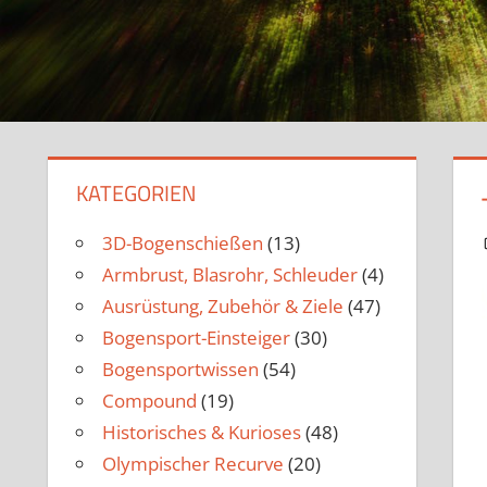
KATEGORIEN
3D-Bogenschießen
(13)
Armbrust, Blasrohr, Schleuder
(4)
Ausrüstung, Zubehör & Ziele
(47)
Bogensport-Einsteiger
(30)
Bogensportwissen
(54)
Compound
(19)
Historisches & Kurioses
(48)
Olympischer Recurve
(20)