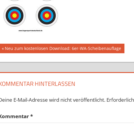
Beitragsnavigation
Vorheriger
Neu zum kostenlosen Download: 6er-WA-Scheibenauflage
Beitrag:
KOMMENTAR HINTERLASSEN
Deine E-Mail-Adresse wird nicht veröffentlicht.
Erforderlic
Kommentar
*