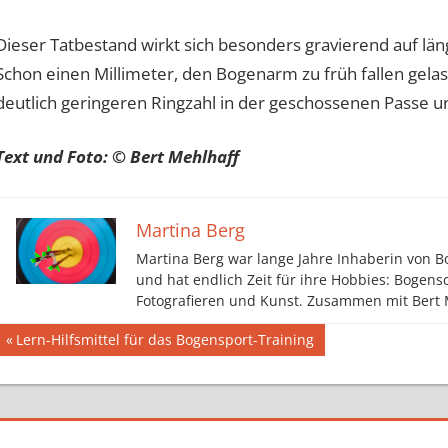
Dieser Tatbestand wirkt sich besonders gravierend auf län
Schon einen Millimeter, den Bogenarm zu früh fallen gelas
deutlich geringeren Ringzahl in der geschossenen Passe u
Text und Foto: © Bert Mehlhaff
Martina Berg
Martina Berg war lange Jahre Inhaberin von Bo
und hat endlich Zeit für ihre Hobbies: Bogensc
Fotografieren und Kunst. Zusammen mit Bert M
Beitragsnavigation
Vorheriger
Lern-Hilfsmittel für das Bogensport-Training
Beitrag: