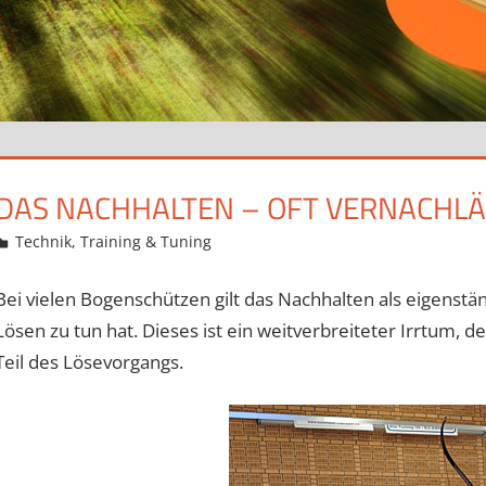
DAS NACHHALTEN – OFT VERNACHLÄ
10. August 2018
Martina Berg
Technik, Training & Tuning
Kommentar hinterlassen
Bei vielen Bogenschützen gilt das Nachhalten als eigenstä
Lösen zu tun hat. Dieses ist ein weitverbreiteter Irrtum, 
Teil des Lösevorgangs.