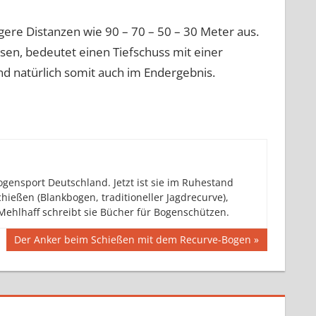
gere Distanzen wie 90 – 70 – 50 – 30 Meter aus.
sen, bedeutet einen Tiefschuss mit einer
nd natürlich somit auch im Endergebnis.
gensport Deutschland. Jetzt ist sie im Ruhestand
hießen (Blankbogen, traditioneller Jagdrecurve),
ehlhaff schreibt sie Bücher für Bogenschützen.
Nächster
Der Anker beim Schießen mit dem Recurve-Bogen
Beitrag: