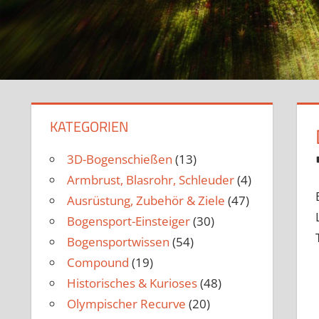
KATEGORIEN
3D-Bogenschießen
(13)
Armbrust, Blasrohr, Schleuder
(4)
Ausrüstung, Zubehör & Ziele
(47)
Bogensport-Einsteiger
(30)
Bogensportwissen
(54)
Compound
(19)
Historisches & Kurioses
(48)
Olympischer Recurve
(20)