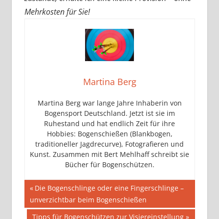
Mehrkosten für Sie!
Martina Berg
Martina Berg war lange Jahre Inhaberin von
Bogensport Deutschland. Jetzt ist sie im
Ruhestand und hat endlich Zeit für ihre
Hobbies: Bogenschießen (Blankbogen,
traditioneller Jagdrecurve), Fotografieren und
Kunst. Zusammen mit Bert Mehlhaff schreibt sie
Bücher für Bogenschützen.
Beitragsnavigation
Vorheriger
Die Bogenschlinge oder eine Fingerschlinge –
Beitrag:
unverzichtbar beim Bogenschießen
Nächster
Tipps für Bogenschützen zur Visiereinstellung