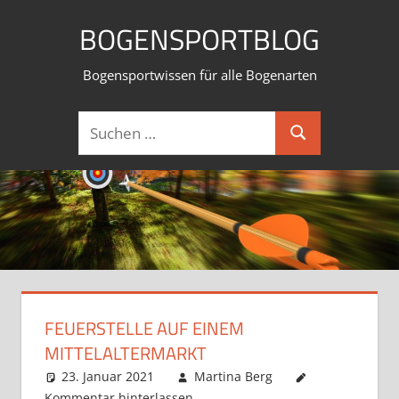
Zum
BOGENSPORTBLOG
Inhalt
springen
Bogensportwissen für alle Bogenarten
Suchen
Suchen
nach:
FEUERSTELLE AUF EINEM
MITTELALTERMARKT
23. Januar 2021
Martina Berg
Kommentar hinterlassen