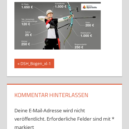
Beitragsnavigation
Vorheriger
DSH_Bogen_xl-1
Beitrag:
KOMMENTAR HINTERLASSEN
Deine E-Mail-Adresse wird nicht
veröffentlicht.
Erforderliche Felder sind mit
*
markiert