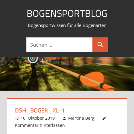
Zum
BOGENSPORTBLOG
Inhalt
springen
Bogensportwissen für alle Bogenarten
Suchen
Suchen
nach:
DSH_BOGEN_XL-1
10. Oktober 2019
Martina Berg
Kommentar hinterlassen