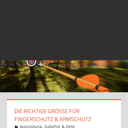
DIE RICHTIGE GRÖSSE FÜR F
INGERSCHUTZ & ARMSCHUTZ
16. Januar 2021
Martina Berg
Ausrüstung, Zubehör & Ziele
Kommentar