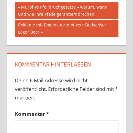
Beitragsnavigation
Vorheriger
Murphys Pfeilbruchgesetze – warum, wann
Beitrag:
und wie Ihre Pfeile garantiert brechen
Nächster
Reklame mit Bogensportmotiven: Budweiser
Beitrag:
Lager Beer
KOMMENTAR HINTERLASSEN
Deine E-Mail-Adresse wird nicht
veröffentlicht.
Erforderliche Felder sind mit
*
markiert
Kommentar
*