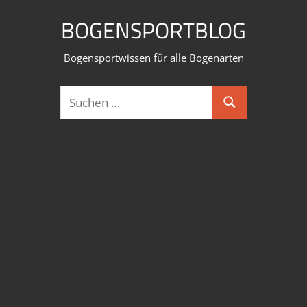
Zum
BOGENSPORTBLOG
Inhalt
springen
Bogensportwissen für alle Bogenarten
Suchen
Suchen
nach: