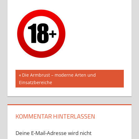
Beitragsnavigation
Vorheriger
Die Armbrust – moderne Arten und
Beitrag:
Einsatzbereiche
KOMMENTAR HINTERLASSEN
Deine E-Mail-Adresse wird nicht