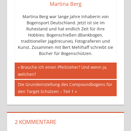
Martina Berg
Martina Berg war lange Jahre Inhaberin von
Bogensport Deutschland. Jetzt ist sie im
Ruhestand und hat endlich Zeit für ihre
Hobbies: Bogenschießen (Blankbogen,
traditioneller Jagdrecurve), Fotografieren und
Kunst. Zusammen mit Bert Mehlhaff schreibt sie
Bücher für Bogenschützen.
Beitragsnavigation
Vorheriger
Brauche ich einen Pfeilzieher? Und wenn ja,
Beitrag:
welchen?
Nächster
Die Grundeinstellung des Compoundbogens für
Beitrag:
den Target-Schützen – Teil 1
2 KOMMENTARE