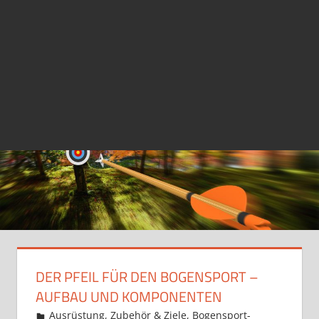
DER PFEIL FÜR DEN BOGENSPORT –
AUFBAU UND KOMPONENTEN
20. Oktober 2018
Martina Berg
Ausrüstung, Zubehör & Ziele
,
Bogensport-