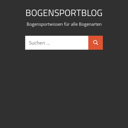
Zum
BOGENSPORTBLOG
Inhalt
springen
Bogensportwissen für alle Bogenarten
Suchen
Suchen
nach: