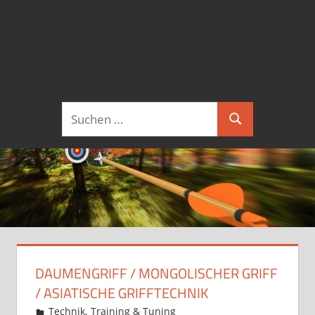
Suchen
Suchen
nach:
DAUMENGRIFF / MONGOLISCHER GRIFF
/ ASIATISCHE GRIFFTECHNIK
11. April 2018
Martina Berg
Technik, Training & Tuning