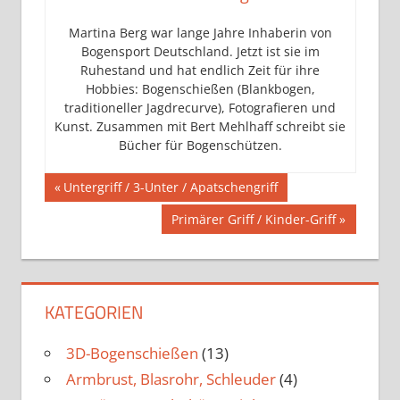
Martina Berg war lange Jahre Inhaberin von
Bogensport Deutschland. Jetzt ist sie im
Ruhestand und hat endlich Zeit für ihre
Hobbies: Bogenschießen (Blankbogen,
traditioneller Jagdrecurve), Fotografieren und
Kunst. Zusammen mit Bert Mehlhaff schreibt sie
Bücher für Bogenschützen.
Beitragsnavigation
Vorheriger
Untergriff / 3-Unter / Apatschengriff
Beitrag:
Nächster
Primärer Griff / Kinder-Griff
Beitrag:
KATEGORIEN
3D-Bogenschießen
(13)
Armbrust, Blasrohr, Schleuder
(4)