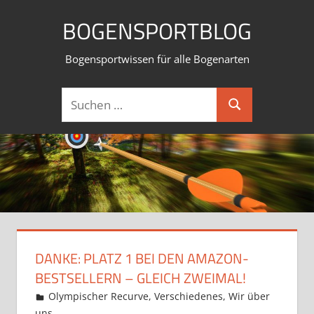
Zum
BOGENSPORTBLOG
Inhalt
springen
Bogensportwissen für alle Bogenarten
Suchen
Suchen
nach:
DANKE: PLATZ 1 BEI DEN AMAZON-
BESTSELLERN – GLEICH ZWEIMAL!
7. Oktober 2017
Martina Berg
Olympischer Recurve
,
Verschiedenes
,
Wir über
uns
Kommentar hinterlassen