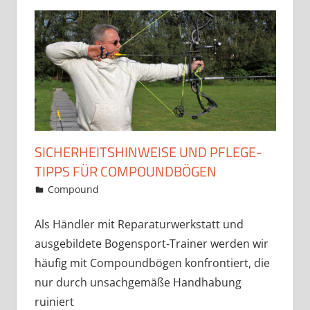
SICHERHEITSHINWEISE UND PFLEGE-
TIPPS FÜR COMPOUNDBÖGEN
2. November 2019
Martina Berg
Compound
2 Kommentare
Als Händler mit Reparaturwerkstatt und
ausgebildete Bogensport-Trainer werden wir
häufig mit Compoundbögen konfrontiert, die
nur durch unsachgemäße Handhabung
ruiniert