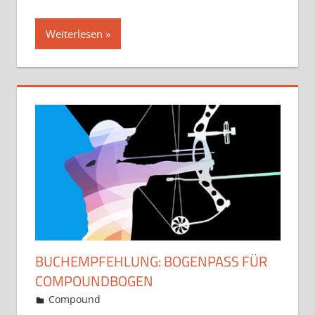
Weiterlesen
BUCHEMPFEHLUNG: BOGENPASS FÜR
COMPOUNDBOGEN
31. August 2019
Martina Berg
Compound
Kommentar hinterlassen