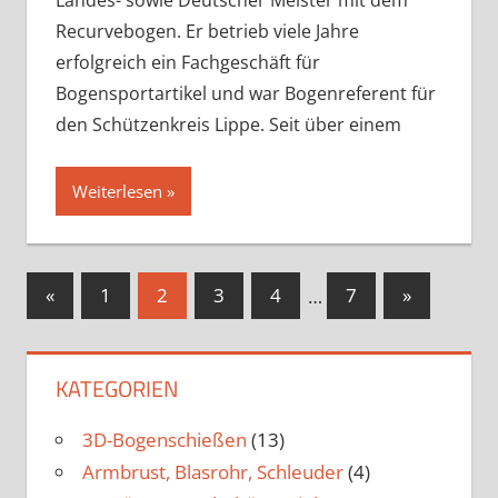
Recurvebogen. Er betrieb viele Jahre
erfolgreich ein Fachgeschäft für
Bogensportartikel und war Bogenreferent für
den Schützenkreis Lippe. Seit über einem
Weiterlesen
Seitennummerierung
Vorherige
Nächste
«
1
2
3
4
…
7
»
Beiträge
Beiträge
der
Beiträge
KATEGORIEN
3D-Bogenschießen
(13)
Armbrust, Blasrohr, Schleuder
(4)