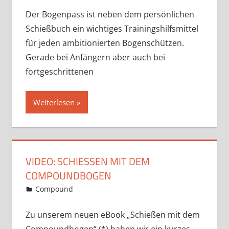
Der Bogenpass ist neben dem persönlichen
Schießbuch ein wichtiges Trainingshilfsmittel
für jeden ambitionierten Bogenschützen.
Gerade bei Anfängern aber auch bei
fortgeschrittenen
Weiterlesen
VIDEO: SCHIESSEN MIT DEM C
OMPOUNDBOGEN
31. August 2019
Martina Berg
Compound
Ein Kommentar
Zu unserem neuen eBook „Schießen mit dem
Compoundbogen“ (*) haben wir ein kurzes