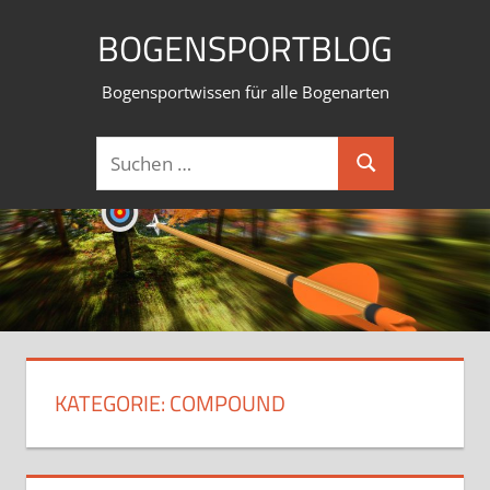
Zum
BOGENSPORTBLOG
Inhalt
springen
Bogensportwissen für alle Bogenarten
Suchen
Suchen
nach:
KATEGORIE:
COMPOUND