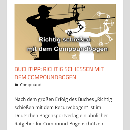
BUCHTIPP: RICHTIG SCHIESSEN MIT D
EM COMPOUNDBOGEN
4. März 2018
Martina Berg
Compound
Kommentar hinterlassen
Nach dem großen Erfolg des Buches „Richtig
schießen mit dem Recurvebogen“ ist im
Deutschen Bogensportverlag ein ähnlicher
Ratgeber für Compound-Bogenschützen