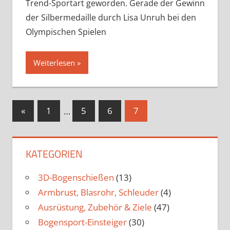
Trend-Sportart geworden. Gerade der Gewinn
der Silbermedaille durch Lisa Unruh bei den
Olympischen Spielen
Weiterlesen
Seitennummerierung
Vorherige
«
1
…
5
6
7
Beiträge
der
Beiträge
KATEGORIEN
3D-Bogenschießen
(13)
Armbrust, Blasrohr, Schleuder
(4)
Ausrüstung, Zubehör & Ziele
(47)
Bogensport-Einsteiger
(30)