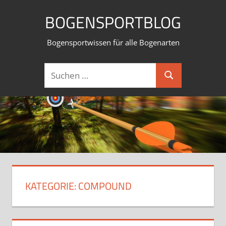
Zum
BOGENSPORTBLOG
Inhalt
springen
Bogensportwissen für alle Bogenarten
Suchen
Suchen
nach:
KATEGORIE:
COMPOUND