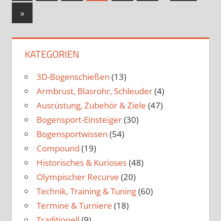
Beiträge
der
Nächste
»
Beiträge
Beiträge
KATEGORIEN
3D-Bogenschießen
(13)
Armbrust, Blasrohr, Schleuder
(4)
Ausrüstung, Zubehör & Ziele
(47)
Bogensport-Einsteiger
(30)
Bogensportwissen
(54)
Compound
(19)
Historisches & Kurioses
(48)
Olympischer Recurve
(20)
Technik, Training & Tuning
(60)
Termine & Turniere
(18)
Traditionell
(9)