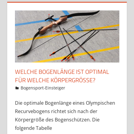
WELCHE BOGENLÄNGE IST OPTIMAL
FÜR WELCHE KÖRPERGRÖSSE?
10. Januar 2021
Martina Berg
Bogensport-Einsteiger
4 Kommentare
Die optimale Bogenlänge eines Olympischen
Recurvebogens richtet sich nach der
Körpergröße des Bogenschützen. Die
folgende Tabelle