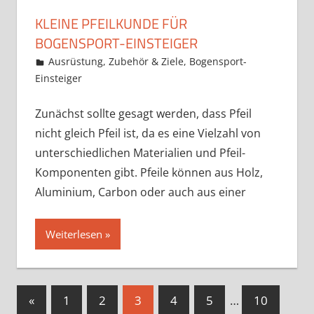
KLEINE PFEILKUNDE FÜR
BOGENSPORT-EINSTEIGER
1. Januar 2021
Martina Berg
Ausrüstung, Zubehör & Ziele
,
Bogensport-
Einsteiger
Ein Kommentar
Zunächst sollte gesagt werden, dass Pfeil
nicht gleich Pfeil ist, da es eine Vielzahl von
unterschiedlichen Materialien und Pfeil-
Komponenten gibt. Pfeile können aus Holz,
Aluminium, Carbon oder auch aus einer
Weiterlesen
Seitennummerierung
Vorherige
«
1
2
3
4
5
…
10