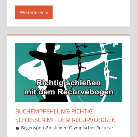
Weiterlesen
BUCHEMPFEHLUNG: RICHTIG
SCHIESSEN MIT DEM RECURVEBOGEN
9. Januar 2021
Martina Berg
Bogensport-Einsteiger
,
Olympischer Recurve
Kommen