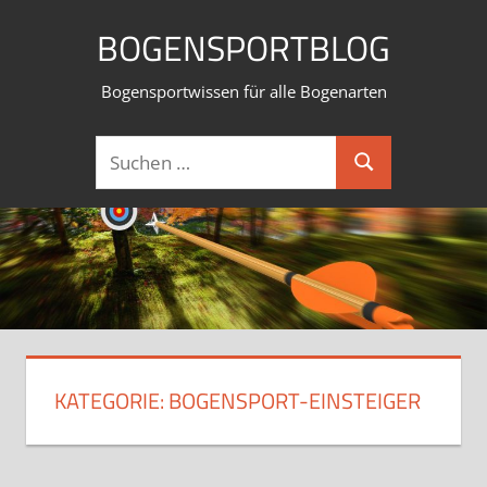
Zum
BOGENSPORTBLOG
Inhalt
springen
Bogensportwissen für alle Bogenarten
Suchen
Suchen
nach:
KATEGORIE:
BOGENSPORT-EINSTEIGER