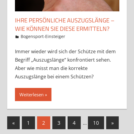
IHRE PERSÖNLICHE AUSZUGSLÄNGE –
WIE KÖNNEN SIE DIESE ERMITTELN?
28. März 2021
Martina Berg
Bogensport-Einsteiger
Kommentar hinterlassen
Immer wieder wird sich der Schütze mit dem
Begriff „Auszugslänge“ konfrontiert sehen.
Aber wie misst man die korrekte
Auszugslänge bei einem Schützen?
Weiterlesen
Seitennummerierung
Vorherige
Nächste
«
1
2
3
4
…
10
»
Beiträge
Beiträge
der