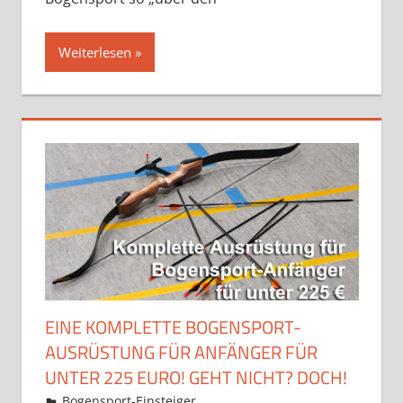
Weiterlesen
EINE KOMPLETTE BOGENSPORT-
AUSRÜSTUNG FÜR ANFÄNGER FÜR
UNTER 225 EURO! GEHT NICHT? DOCH!
11. August 2023
Martina Berg
Bogensport-Einsteiger
Ein Kommentar