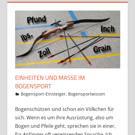
EINHEITEN UND MASSE IM B
OGENSPORT
1. November 2023
Martina Berg
Bogensport-Einsteiger
,
Bogensportwissen
2 Komment
Bogenschützen sind schon ein Völkchen für
sich. Wenn es um ihre Ausrüstung, also um
Bogen und Pfeile geht, sprechen sie in einer,
für Anfänger oft verwirrenden Sprache. Ich