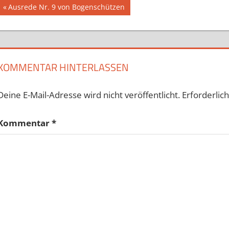
Beitragsnavigation
Vorheriger
Ausrede Nr. 9 von Bogenschützen
Beitrag:
KOMMENTAR HINTERLASSEN
Deine E-Mail-Adresse wird nicht veröffentlicht.
Erforderlic
Kommentar
*