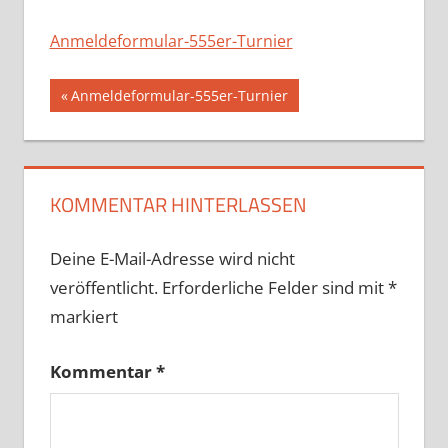
Anmeldeformular-555er-Turnier
Beitragsnavigation
Vorheriger
Anmeldeformular-555er-Turnier
Beitrag:
KOMMENTAR HINTERLASSEN
Deine E-Mail-Adresse wird nicht
veröffentlicht.
Erforderliche Felder sind mit
*
markiert
Kommentar
*