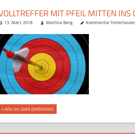
VOLLTREFFER MIT PFEIL MITTEN INS
13. März 2018
Martina Berg
Kommentar hinterlasse
Beitragsnavigation
Vorheriger
Alle ins Gold (Definition)
Beitrag: