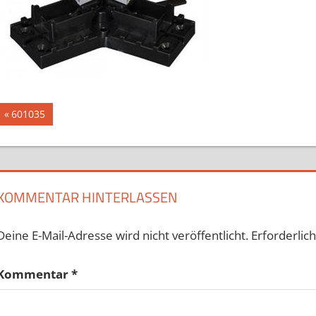
Beitragsnavigation
Vorheriger
601035
Beitrag:
KOMMENTAR HINTERLASSEN
Deine E-Mail-Adresse wird nicht veröffentlicht.
Erforderlic
Kommentar
*