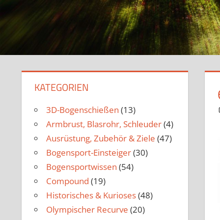
KATEGORIEN
3D-Bogenschießen
(13)
Armbrust, Blasrohr, Schleuder
(4)
Ausrüstung, Zubehör & Ziele
(47)
Bogensport-Einsteiger
(30)
Bogensportwissen
(54)
Compound
(19)
Historisches & Kurioses
(48)
Olympischer Recurve
(20)