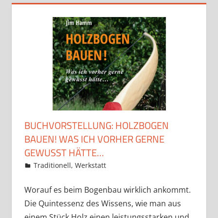
BUCHVORSTELLUNG: HOLZBOGEN
BAUEN! WAS ICH VORHER GERNE
GEWUSST HÄTTE…
15. Dezember 2018
Martina Berg
Traditionell
,
Werkstatt
Kommentar hinterlassen
Worauf es beim Bogenbau wirklich ankommt.
Die Quintessenz des Wissens, wie man aus
einem Stück Holz einen leistungsstarken und