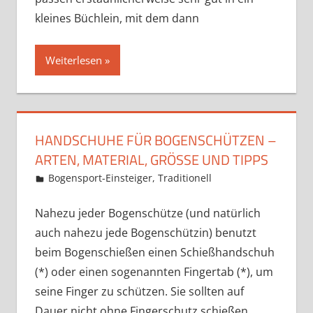
kleines Büchlein, mit dem dann
Weiterlesen
HANDSCHUHE FÜR BOGENSCHÜTZEN –
ARTEN, MATERIAL, GRÖSSE UND TIPPS
10. September 2018
Martina Berg
Bogensport-Einsteiger
,
Traditionell
Kommentar
hinterlassen
Nahezu jeder Bogenschütze (und natürlich
auch nahezu jede Bogenschützin) benutzt
beim Bogenschießen einen Schießhandschuh
(*) oder einen sogenannten Fingertab (*), um
seine Finger zu schützen. Sie sollten auf
Dauer nicht ohne Fingerschutz schießen.