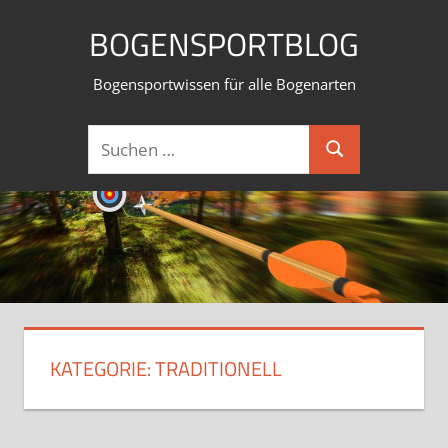
Zum
BOGENSPORTBLOG
Inhalt
springen
Bogensportwissen für alle Bogenarten
Suchen
Suchen
nach:
KATEGORIE:
TRADITIONELL