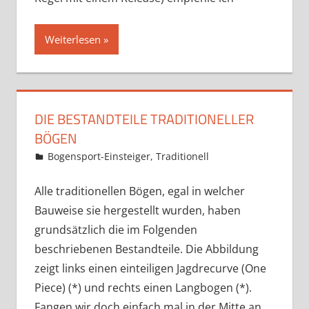
Weiterlesen
DIE BESTANDTEILE TRADITIONELLER
BÖGEN
16. März 2018
Martina Berg
Bogensport-Einsteiger
,
Traditionell
Kommentar
hinterlassen
Alle traditionellen Bögen, egal in welcher
Bauweise sie hergestellt wurden, haben
grundsätzlich die im Folgenden
beschriebenen Bestandteile. Die Abbildung
zeigt links einen einteiligen Jagdrecurve (One
Piece) (*) und rechts einen Langbogen (*).
Fangen wir doch einfach mal in der Mitte an,