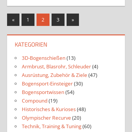
Seitennummerierung
Vorherige
Nächste
«
1
2
3
»
Beiträge
Beiträge
der
Beiträge
KATEGORIEN
3D-Bogenschießen
(13)
Armbrust, Blasrohr, Schleuder
(4)
Ausrüstung, Zubehör & Ziele
(47)
Bogensport-Einsteiger
(30)
Bogensportwissen
(54)
Compound
(19)
Historisches & Kurioses
(48)
Olympischer Recurve
(20)
Technik, Training & Tuning
(60)