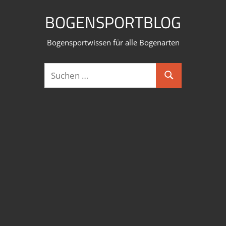
Zum
BOGENSPORTBLOG
Inhalt
springen
Bogensportwissen für alle Bogenarten
Suchen
Suchen
nach: